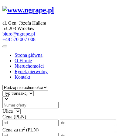
al. Gen. Józefa Hallera
53-203 Wrocław
biuro@ngrape.pl
+48 570 007 008
Strona główna
O Firmie
Nieruchomości
Rynek pierwotny
Kontakt
Ulica
Cena (PLN)
2
Cena za m
(PLN)