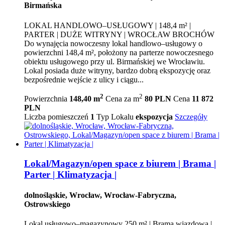
Birmańska
LOKAL HANDLOWO–USŁUGOWY | 148,4 m² |
PARTER | DUŻE WITRYNY | WROCŁAW BROCHÓW
Do wynajęcia nowoczesny lokal handlowo–usługowy o
powierzchni 148,4 m², położony na parterze nowoczesnego
obiektu usługowego przy ul. Birmańskiej we Wrocławiu.
Lokal posiada duże witryny, bardzo dobrą ekspozycję oraz
bezpośrednie wejście z ulicy i ciągu...
2
2
Powierzchnia
148,40 m
Cena za m
80 PLN
Cena
11 872
PLN
Liczba pomieszczeń
1
Typ Lokalu
ekspozycja
Szczegóły
Lokal/Magazyn/open space z biurem | Brama |
Parter | Klimatyzacja |
dolnośląskie, Wrocław, Wrocław-Fabryczna,
Ostrowskiego
Lokal usługowo–magazynowy 250 m² | Brama wjazdowa |