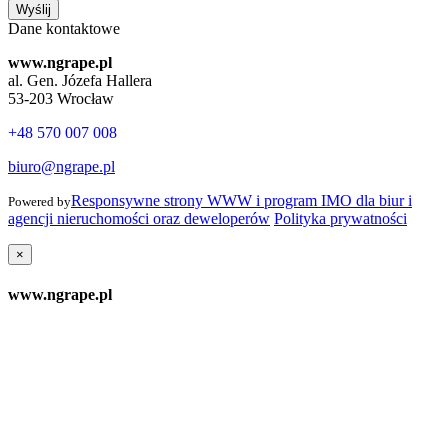
Wyślij
Dane kontaktowe
www.ngrape.pl
al. Gen. Józefa Hallera
53-203 Wrocław
+48 570 007 008
biuro@ngrape.pl
Responsywne strony WWW i program IMO dla biur i
Powered by
agencji nieruchomości oraz deweloperów
Polityka prywatności
×
www.ngrape.pl