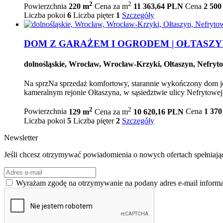
2
2
Powierzchnia
220 m
Cena za m
11 363,64 PLN
Cena
2 500
Liczba pokoi
6
Liczba pięter
1
Szczegóły
DOM Z GARAŻEM I OGRODEM | OŁTASZYN
dolnośląskie, Wrocław, Wrocław-Krzyki, Ołtaszyn, Nefryt
Na sprzNa sprzedaż komfortowy, starannie wykończony dom je
kameralnym rejonie Ołtaszyna, w sąsiedztwie ulicy Nefrytowej,
2
2
Powierzchnia
129 m
Cena za m
10 620,16 PLN
Cena
1 37
Liczba pokoi
5
Liczba pięter
2
Szczegóły
Newsletter
Jeśli chcesz otrzymywać powiadomienia o nowych ofertach spełniający
Wyrażam zgodę na otrzymywanie na podany adres e-mail inform