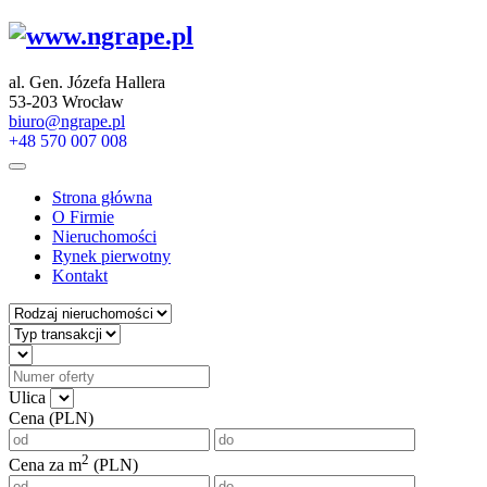
al. Gen. Józefa Hallera
53-203 Wrocław
biuro@ngrape.pl
+48 570 007 008
Strona główna
O Firmie
Nieruchomości
Rynek pierwotny
Kontakt
Ulica
Cena (PLN)
2
Cena za m
(PLN)